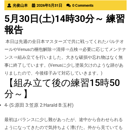
光俊山本
2026年5月31日
0 Comments
5月30日(土)14時30分～ 練習
報告
本日は先週の全日本マスターズで共に戦ってくれたパルテオ
ールやVenusの梱包解除⇒清掃⇒点検⇒必要に応じてメンテナ
ンス⇒組み立てを行いました。大きな破損や忘れ物はなく無
事に終了しています。(Venusに少し塗装欠けのような跡があ
りましたので、今後様子みて対応していきます。)
【組み立て後の練習15時50
分～】
4- (S:原田 3:笠原 2:Harald B:玉村)
最初はバランスに少し難があったが、途中から合わせられる
ようになってきたので気持ちよく漕げた。外から見ていても