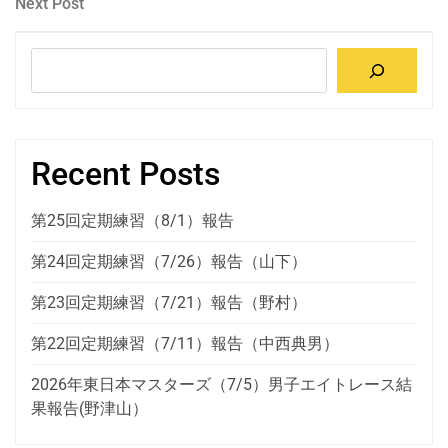
稿
Next
Next Post
Post
ナ
検
ビ
索
ゲ
ー
Recent Posts
シ
ョ
第25回定期練習（8/1）報告
ン
第24回定期練習（7/26）報告（山下）
第23回定期練習（7/21）報告（野村）
第22回定期練習（7/11）報告（中西典男）
2026年東日本マスターズ（7/5）男子エイトレース結
果報告(野津山）