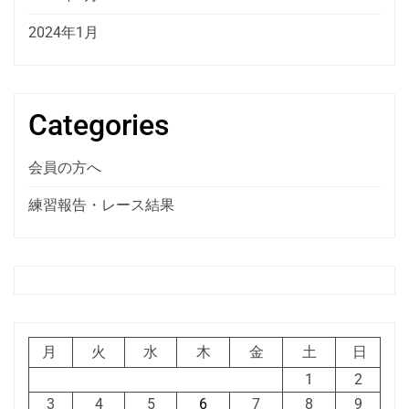
2024年1月
Categories
会員の方へ
練習報告・レース結果
月
火
水
木
金
土
日
1
2
3
4
5
6
7
8
9