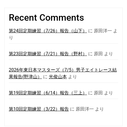
Recent Comments
第24回定期練習（7/26）報告（山下）
に
原田洋一
よ
り
第23回定期練習（7/21）報告（野村）
に
原田
より
2026年東日本マスターズ（7/5）男子エイトレース結
果報告(野津山）
に
光俊山本
より
第19回定期練習（6/14）報告（三上）
に
原田
より
第10回定期練習（3/22）報告
に
原田洋一
より