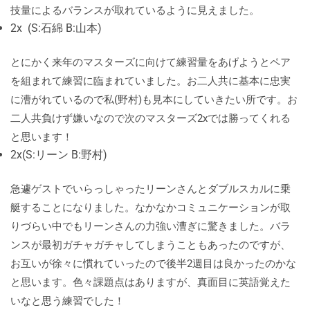
技量によるバランスが取れているように見えました。
2x (S:石綿 B:山本)
とにかく来年のマスターズに向けて練習量をあげようとペア
を組まれて練習に臨まれていました。お二人共に基本に忠実
に漕がれているので私(野村)も見本にしていきたい所です。お
二人共負けず嫌いなので次のマスターズ2xでは勝ってくれる
と思います！
2x(S:リーン B:野村)
急遽ゲストでいらっしゃったリーンさんとダブルスカルに乗
艇することになりました。なかなかコミュニケーションが取
りづらい中でもリーンさんの力強い漕ぎに驚きました。バラ
ンスが最初ガチャガチャしてしまうこともあったのですが、
お互いが徐々に慣れていったので後半2週目は良かったのかな
と思います。色々課題点はありますが、真面目に英語覚えた
いなと思う練習でした！