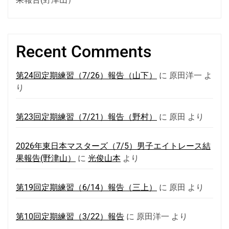
Recent Comments
第24回定期練習（7/26）報告（山下）
に
原田洋一
よ
り
第23回定期練習（7/21）報告（野村）
に
原田
より
2026年東日本マスターズ（7/5）男子エイトレース結
果報告(野津山）
に
光俊山本
より
第19回定期練習（6/14）報告（三上）
に
原田
より
第10回定期練習（3/22）報告
に
原田洋一
より