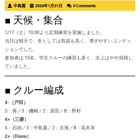
中島翼
2026年1月21日
0 Comments
■ 天候・集合
1/17（土）10:00より定期練習を実施しました。
当日は晴天で、冬としては気温も高く、漕ぎやすいコンディ
ションでした。
参加者は 15名。学生クルーの練習も多く、水上はやや混雑し
ていました。
■ クルー編成
4-（戸田）
S：善／3：磯崎／2：原田／B：野村
4×（三菱）
S：石綿／3：中島翼／2：古海／B：高木享
2×（Diana）