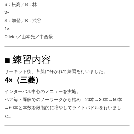
S：松高／B：林
2-
S：加登／B：渋谷
1×
Olivier／山本光／中西景
■ 練習内容
サーキット後、各艇に分かれて練習を行いました。
4×（三菱）
インターバル中心のメニューを実施。
ペア毎・両舷でのノーワークから始め、20本→30本→50本
→60本と本数を段階的に増やしてライトパドルを行いまし
た。