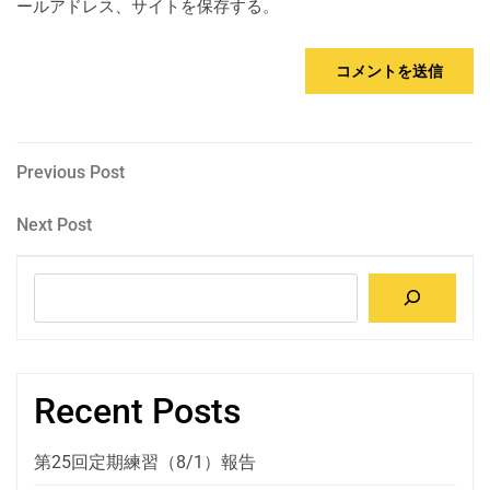
ールアドレス、サイトを保存する。
投
Previous
Previous Post
Post
稿
Next
Next Post
Post
ナ
検
ビ
索
ゲ
ー
Recent Posts
シ
ョ
第25回定期練習（8/1）報告