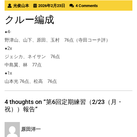
光俊山本
2026年2月23日
4 Comments
クルー編成
●4-
野津山、山下、原田、玉村 76点（寺田コーチ評）
●2x
ジェシカ、ネイサン 76点
中島翼、林 77点
●1x
山本光 76点、松高 76点
4 thoughts on “第6回定期練習（2/23（月・
祝））報告”
原田洋一