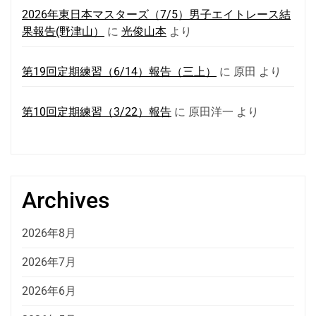
2026年東日本マスターズ（7/5）男子エイトレース結
果報告(野津山）
に
光俊山本
より
第19回定期練習（6/14）報告（三上）
に
原田
より
第10回定期練習（3/22）報告
に
原田洋一
より
Archives
2026年8月
2026年7月
2026年6月