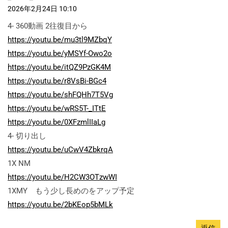
2026年2月24日 10:10
4- 360動画 2往復目から
https://youtu.be/mu3tl9MZbqY
https://youtu.be/yMSYf-Owo2o
https://youtu.be/itQZ9PzGK4M
https://youtu.be/r8VsBi-BGc4
https://youtu.be/shFQHh7T5Vg
https://youtu.be/wRS5T-_ITtE
https://youtu.be/0XFzmlIIaLg
4- 切り出し
https://youtu.be/uCwV4ZbkrqA
1X NM
https://youtu.be/H2CW3OTzwWI
1XMY もう少し長めのをアップ予定
https://youtu.be/2bKEop5bMLk
返信