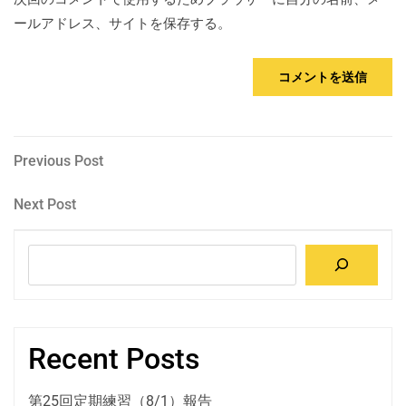
ールアドレス、サイトを保存する。
投
Previous
Previous Post
Post
稿
Next
Next Post
Post
ナ
検
ビ
索
ゲ
ー
Recent Posts
シ
第25回定期練習（8/1）報告