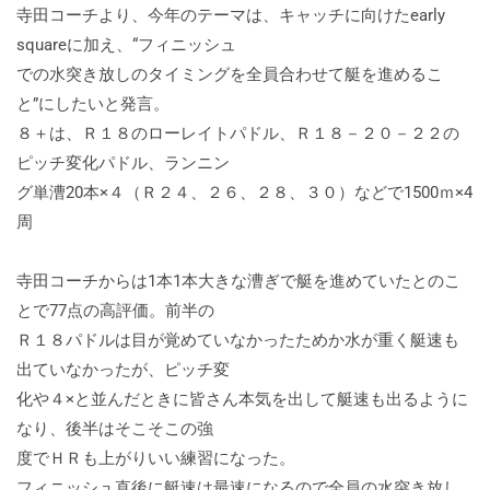
寺田コーチより、今年のテーマは、キャッチに向けたearly
squareに加え、“フィニッシュ
での水突き放しのタイミングを全員合わせて艇を進めるこ
と”にしたいと発言。
８＋は、Ｒ１８のローレイトパドル、Ｒ１８－２０－２２の
ピッチ変化パドル、ランニン
グ単漕20本×４（Ｒ２４、２６、２８、３０）などで1500ｍ×4
周
寺田コーチからは1本1本大きな漕ぎで艇を進めていたとのこ
とで77点の高評価。前半の
Ｒ１８パドルは目が覚めていなかったためか水が重く艇速も
出ていなかったが、ピッチ変
化や４×と並んだときに皆さん本気を出して艇速も出るように
なり、後半はそこそこの強
度でＨＲも上がりいい練習になった。
フィニッシュ直後に艇速は最速になるので全員の水突き放し