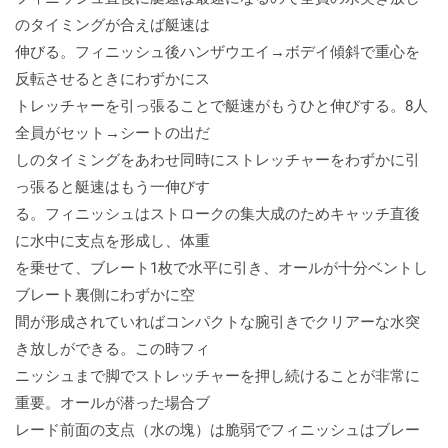
のタイミングが合えば艇速は
伸びる。フィニッシュ後ハンザウエイ→ボデイ傾斜で重心を
反転させるときにわずかにス
トレッチャーを引っ張ることで艇速がもうひと伸びする。8人
全員がセット→シートの出だ
しのタイミングをあわせ同時にストレッチャーをわずかに引
っ張ると艇速はもう一伸びす
る。フィニッシュはストロークの集大成のためキャッチ直後
に水中に支点を形成し、体重
を乗せて、ブレート1枚で水平に引き、オールが十分ベントし
ブレート裏側にわずかに空
間が形成されていればコンパクトな腕引きでクリアーな水突
き放しができる。この時フィ
ニッシュまで脚でストレッチャーを押し続けることが非常に
重要。オールが潜った場合ブ
レード前面の支点（水の塊）は脆弱でフィニッシュはブレー