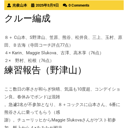
光俊山本
2025年3月9日
0 Comments
クルー編成
８＋ C山本、S野津山、笠原、熊谷、松井良、三上、玉村、原
田、Ｂ古海（寺田コーチ評点77点）
４× Karin、Maggie Slukova、古澤、高木享（76点）
２× 野村、松根（76点）
練習報告（野津山）
ここ数日の寒さが和らぎ快晴、気温も10度超、コンデイショ
ン良。春休みでポンドは混雑
。急遽2名が不参加となり、８＋コックスに山本さん、6番に
熊谷さんに乗ってもらう（感
謝）。チューリッヒからMaggie Slukovaさんがゲスト初参
加。艇上から４×をみたが相当