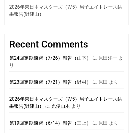
2026年東日本マスターズ（7/5）男子エイトレース結
果報告(野津山）
Recent Comments
第24回定期練習（7/26）報告（山下）
に
原田洋一
よ
り
第23回定期練習（7/21）報告（野村）
に
原田
より
2026年東日本マスターズ（7/5）男子エイトレース結
果報告(野津山）
に
光俊山本
より
第19回定期練習（6/14）報告（三上）
に
原田
より