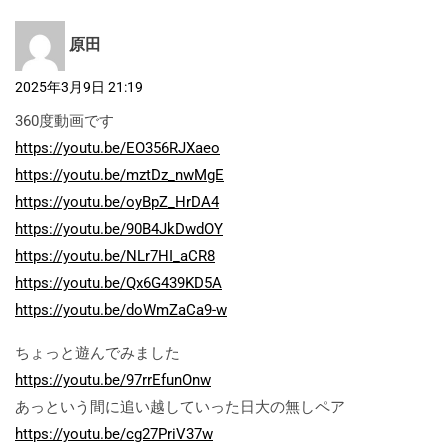
原田
2025年3月9日 21:19
360度動画です
https://youtu.be/EO356RJXaeo
https://youtu.be/mztDz_nwMgE
https://youtu.be/oyBpZ_HrDA4
https://youtu.be/90B4JkDwdOY
https://youtu.be/NLr7HI_aCR8
https://youtu.be/Qx6G439KD5A
https://youtu.be/doWmZaCa9-w
ちょっと遊んでみました
https://youtu.be/97rrEfunOnw
あっという間に追い越していった日大の無しペア
https://youtu.be/cg27PriV37w