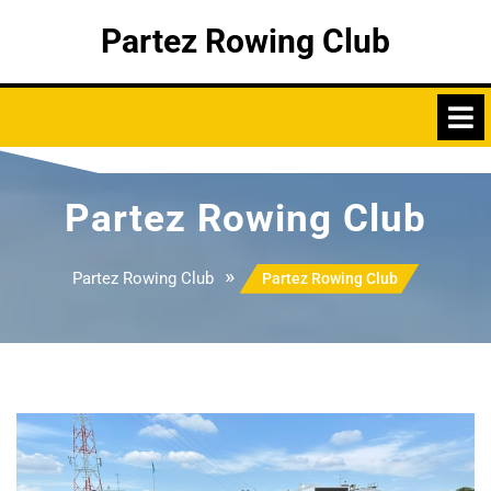
Skip
Partez Rowing Club
to
content
Partez Rowing Club
»
Partez Rowing Club
Partez Rowing Club